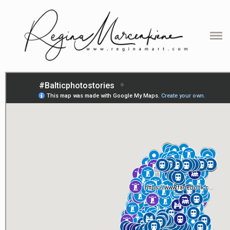
ABOUT
SERVICES
PORTFOLIO
BALTIC PHOTO-STORIES
PROJECTS
MAP
#Balticphotostories
REVIEWS
CONTACT